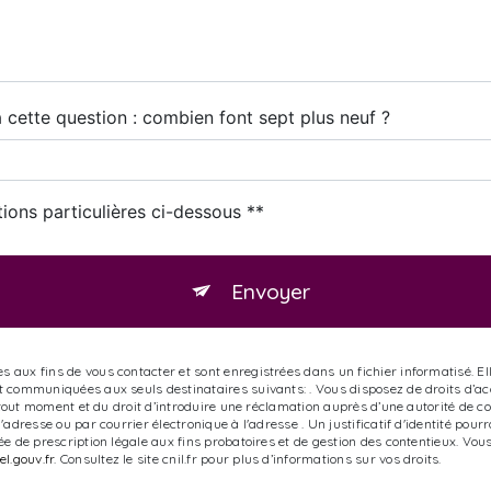
 cette question : combien font sept plus neuf ?
tions particulières ci-dessous **
Envoyer
ux fins de vous contacter et sont enregistrées dans un fichier informatisé. Elle
communiquées aux seuls destinataires suivants: . Vous disposez de droits d’accès
 tout moment et du droit d’introduire une réclamation auprès d’une autorité de co
'adresse ou par courrier électronique à l'adresse . Un justificatif d'identité p
 de prescription légale aux fins probatoires et de gestion des contentieux. Vous a
el.gouv.fr
. Consultez le site cnil.fr pour plus d’informations sur vos droits.