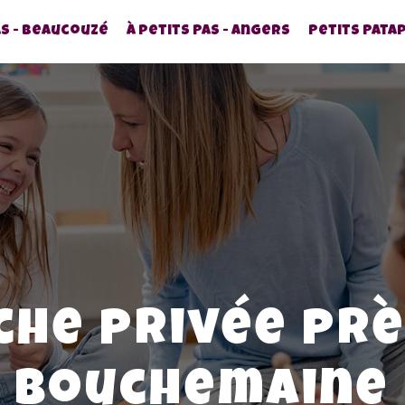
as - Beaucouzé
À petits Pas - Angers
Petits Pata
che privée prè
Bouchemaine