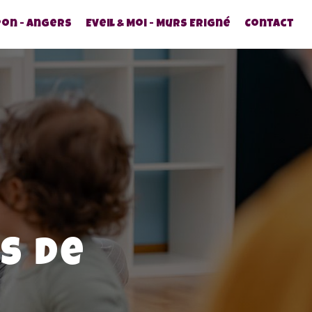
pon - Angers
Eveil & Moi - Murs Erigné
Contact
s de