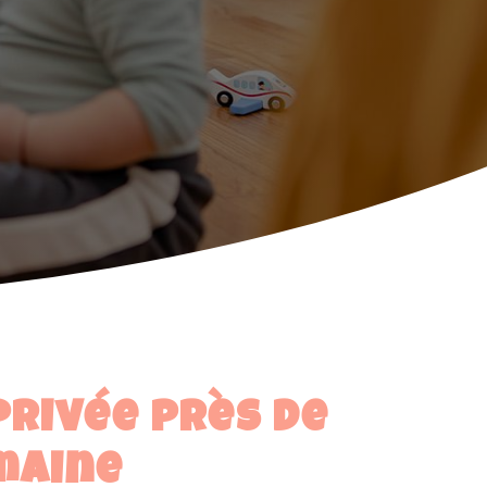
privée près de
maine