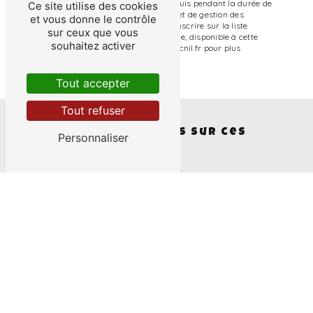
pendant la période de prise de contact puis pendant la durée de
Ce site utilise des cookies
prescription légale aux fins probatoires et de gestion des
et vous donne le contrôle
contentieux. Vous avez le droit de vous inscrire sur la liste
sur ceux que vous
d'opposition au démarchage téléphonique, disponible à cette
souhaitez activer
adresse:
Bloctel.gouv.fr
. Consultez le site cnil.fr pour plus
d’informations sur vos droits.
Tout accepter
Tout refuser
Nous intervenons sur ces
Personnaliser
villes
Beaucouzé