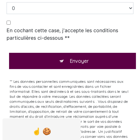
En cochant cette case, j'accepte les conditions
particulières ci-dessous **
Envoyer
** Les données personnelles communiquées sont nécessaires aux
fins de vous contacter et sont enregistrées dans un fichier
informatisé. Elles sont destinées à et ses sous-traitants dans le seul
but de répondre à votre message. Les données collectées seront
communiquées aux seuls destinataires suivants: . Vous disposez de
droits d’accès, de rectification, d’effacement, de portabilité, de
limitation, d’opposition, de retrait de votre consentement à tout
moment et du droit d’introduire une réclamation auprès d’une
autorité de contrôle, ainsi que d’organiser le sort de vos données
post-mortem. Vous pouvez exercer ces droits par voie postale à
l'adresse ou par courrier électronique à l'adresse . Un justificatif
d'identité pourra vous être demandé. Nous conservons vos données